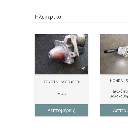
Ηλεκτρικά
HONDA - S
TOYOTA - AYGO (B10)
Διακόπτη
Μίζα
υαλοκαθα
Λεπτομέρεις
Λεπτομ