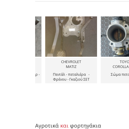
CHEVROLET
TOYOTA
MATIZ
COROLLA (_E11_)
ω αρ -
Πεντάλ - πεταλιέρα -
Σώμα πεταλούδας
Φρένου - Γκαζιού ΣΕΤ
Αγροτικά
και
φορτηγάκια