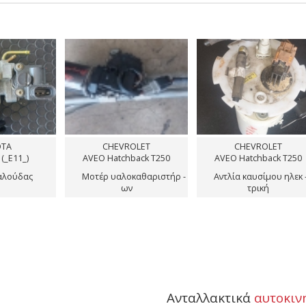
CHEVROLET
CHEVROLET
AVEO Hatchback T250
AVEO Hatchback T250
Μοτέρ υαλοκαθαριστήρ -
Αντλία καυσίμου ηλεκ -
Κιβώτιο
ων
τρική
σμάν μ
Ανταλλακτικά
αυτοκιν