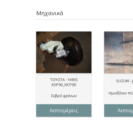
Μηχανικά
TOYOTA - YARIS
SUZUKI - J
KSP90_NCP90
Ημιαξόνιο πί
Σεβρό φρένων
Λεπτομέρεις
Λεπτομ