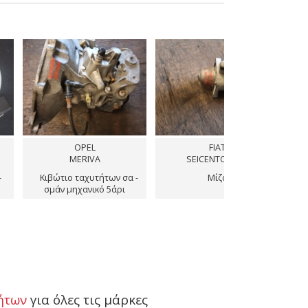
OPEL
FIAT
FIAT
MERIVA
SEICENTO (187)
SEICENTO (187
 ταχυτήτων σα -
Μίζα
Γεννήτρια Δυνα
ηχανικό 5άρι
ήτων
για όλες τις μάρκες