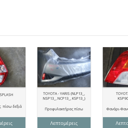
TOYOTA - YARIS (NLP13_,
TOYOTA
 SPLASH
NSP13_, NCP13_, KSP13_)
KSP9
 πίσω δεξιά
Προφυλακτήρας πίσω
Φανάρι-Φαν
έρεις
Λεπτομέρεις
Λεπτ