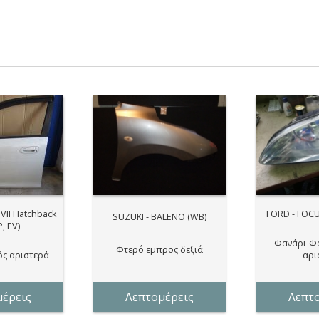
VII Hatchback
FORD - FOC
SUZUKI - BALENO (WB)
P, EV)
Φανάρι-Φ
Φτερό εμπρος δεξιά
ς αριστερά
αρι
έρεις
Λεπτομέρεις
Λεπτ