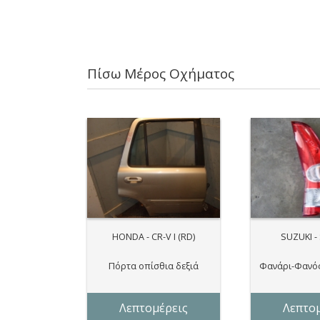
Πίσω Mέρος Oχήματος
HONDA - CR-V I (RD)
SUZUKI -
Πόρτα οπίσθια δεξιά
Φανάρι-Φανός
Λεπτομέρεις
Λεπτομ