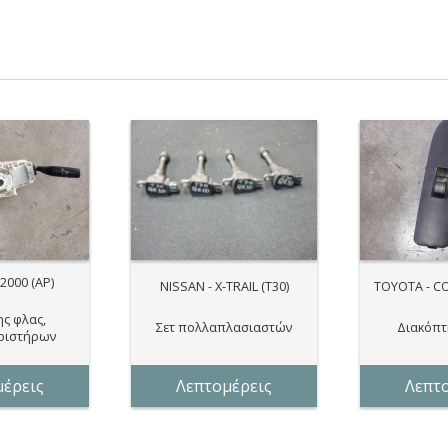
2000 (AP)
NISSAN - X-TRAIL (T30)
TOYOTA - CO
ς φλας,
Σετ πολλαπλασιαστών
Διακόπτ
ριστήρων
έρεις
Λεπτομέρεις
Λεπτ