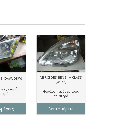
MERCEDES-BENZ - A-CLASS
US (DAW, DBW)
(W168)
ανός εμπρός
Φανάρι-Φανός εμπρός
στερά
αριστερά
ομέρεις
Λεπτομέρεις