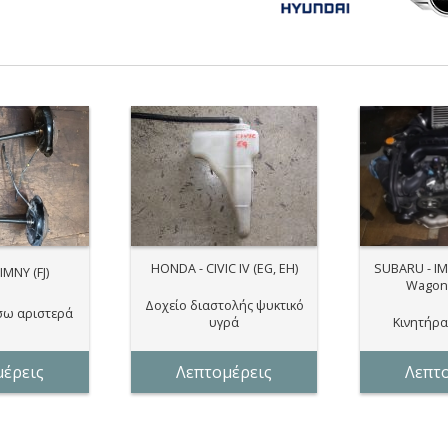
HONDA - CIVIC IV (EG, EH)
SUBARU - IM
IMNY (FJ)
Wagon 
Δοχείο διαστολής ψυκτικό
σω αριστερά
υγρά
Κινητήρα
έρεις
Λεπτομέρεις
Λεπτ