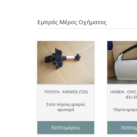
Eμπρός Mέρος Oχήματος
TOYOTA - AVENSIS (T25)
HONDA - CIVIC 
(EU, E
Στόπ πόρτας εμπρός
αριστερό
Πόρτα εμπρό
Λεπτομέρεις
Λεπτομ